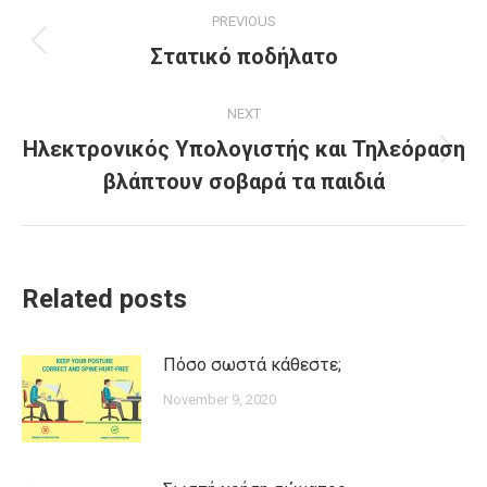
Post
PREVIOUS
navigation
Previous
Στατικό ποδήλατο
post:
NEXT
Ηλεκτρονικός Υπολογιστής και Τηλεόραση
Next
βλάπτουν σοβαρά τα παιδιά
post:
Related posts
Πόσο σωστά κάθεστε;
November 9, 2020