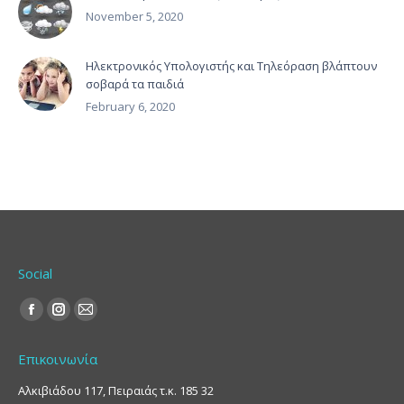
November 5, 2020
Ηλεκτρονικός Υπολογιστής και Τηλεόραση βλάπτουν
σοβαρά τα παιδιά
February 6, 2020
Social
Find us on:
Facebook
Instagram
Mail
page
page
page
Επικοινωνία
opens
opens
opens
in
in
in
Αλκιβιάδου 117, Πειραιάς τ.κ. 185 32