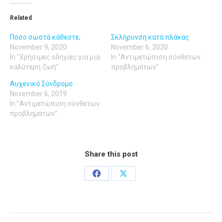
Related
Πόσο σωστά κάθεστε;
Σκλήρυνση κατά πλάκας
November 9, 2020
November 6, 2020
In "Χρήσιμες οδηγίες για μια
In "Αντιμετώπιση σύνθετων
καλύτερη ζωή"
προβλημάτων"
Αυχενικό Σύνδρομο
November 6, 2019
In "Αντιμετώπιση σύνθετων
προβλημάτων"
Share this post
Share
Share
on
on
Facebook
X